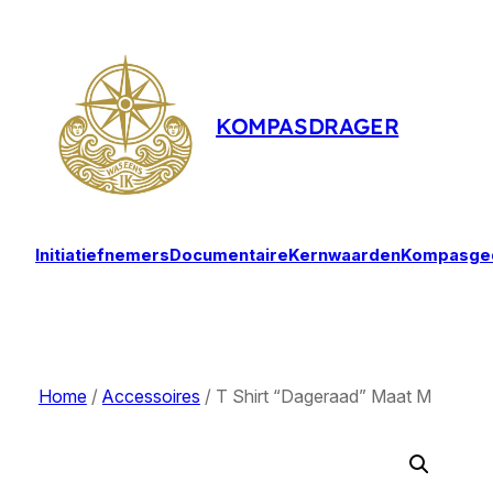
Ga
naar
de
inhoud
KOMPASDRAGER
Initiatiefnemers
Documentaire
Kernwaarden
Kompasged
Home
/
Accessoires
/ T Shirt “Dageraad” Maat M