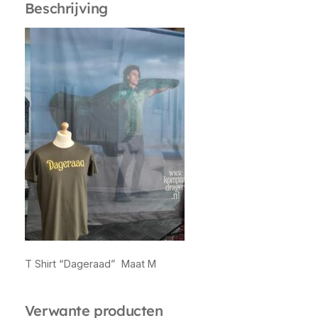
Beschrijving
g
e
r
a
a
d
"
M
a
a
t
M
a
a
n
t
T Shirt “Dageraad” Maat M
a
l
Verwante producten