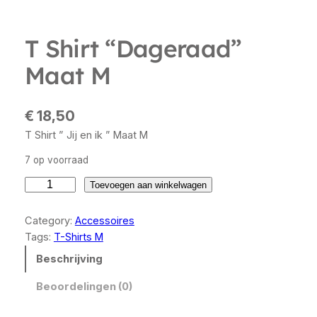
T Shirt “Dageraad”
Maat M
€
18,50
T Shirt ” Jij en ik ” Maat M
7 op voorraad
T
Toevoegen aan winkelwagen
S
h
Category:
Accessoires
i
Tags:
T-Shirts M
r
Beschrijving
t
"
Beoordelingen (0)
D
a